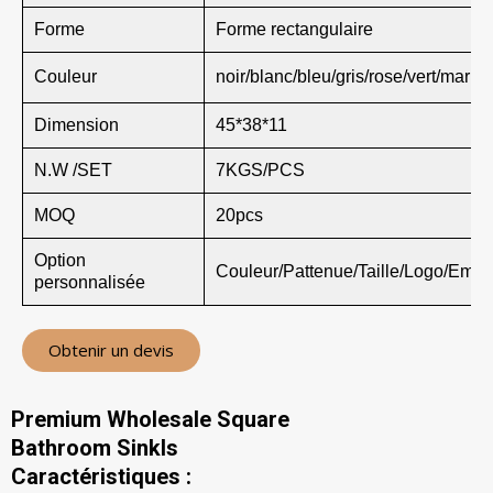
Forme
Forme rectangulaire
Couleur
noir/blanc/bleu/gris/rose/vert/marro
Dimension
45*38*11
N.W /SET
7KGS/PCS
MOQ
20pcs
Option
Couleur/Pattenue/Taille/Logo/Emba
personnalisée
Obtenir un devis
Premium Wholesale Square
Bathroom Sinkls
Caractéristiques :