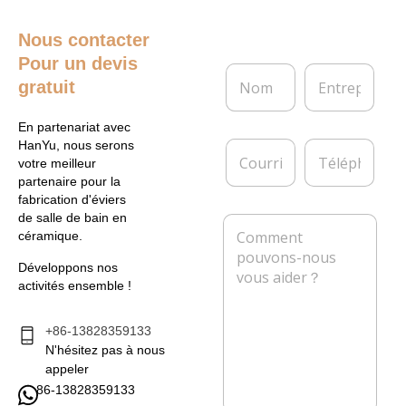
Nous contacter
Pour un devis
N
E
gratuit
o
n
m
t
*
r
En partenariat avec
e
C
T
HanYu, nous serons
p
o
é
votre meilleur
r
u
l
partenaire pour la
i
r
é
fabrication d'éviers
s
r
p
de salle de bain en
M
e
i
h
céramique.
e
e
o
s
l
n
Développons nos
s
*
e
activités ensemble !
a
g
e
+86-13828359133
*
N'hésitez pas à nous
appeler
86-13828359133