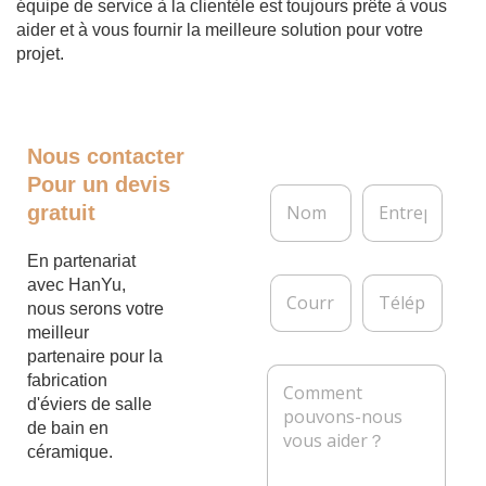
équipe de service à la clientèle est toujours prête à vous
aider et à vous fournir la meilleure solution pour votre
projet.
Nous contacter
Pour un devis
N
E
gratuit
o
n
m
t
*
r
En partenariat
e
C
T
avec HanYu,
p
o
é
nous serons votre
r
u
l
meilleur
i
r
é
s
partenaire pour la
r
p
M
e
fabrication
i
h
e
d'éviers de salle
e
o
s
l
n
de bain en
s
*
e
céramique.
a
g