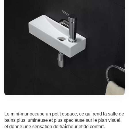
Le mini-mur occupe un petit espace, ce qui rend la salle de
bains plus lumineuse et plus spacieuse sur le plan visuel,
et donne une sensation de fraîcheur et de confort.