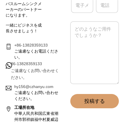
バスルームシンクメ
子
話
ーカーのパートナー
メ
になります。
ー
ル
メ
一緒にビジネスを成
*
ッ
長させましょう！
セ
ー
ジ
+86-13828359133
*
ご遠慮なくお電話くださ
い。
86-13828359133
ご遠慮なくお問い合わせく
ださい。
hy156@czhanyu.com
ご遠慮なくお問い合わせ
ください。
投稿する
工場所在地
中華人民共和国広東省潮
州市郭祥鎮福中村夏威辺