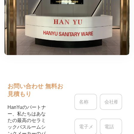
お問い合わせ
無料お
見積もり
名
会
称
社
*
概
HanYuのパートナ
要
ー、私たちはあな
たの最高のセラミ
電
電
子
話
ックバスルームシ
メ
ンクメーカーのパ