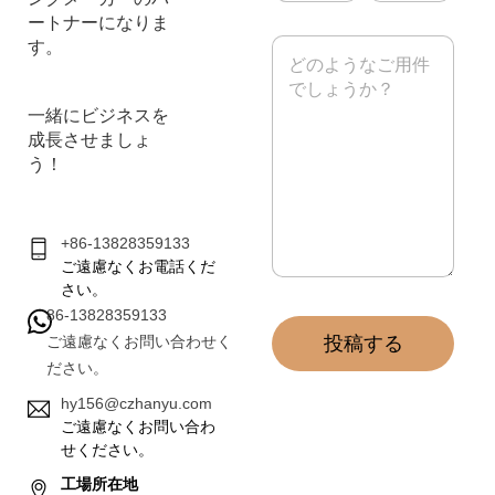
ー
ートナーになりま
ル
メ
す。
*
ッ
セ
ー
一緒にビジネスを
ジ
成長させましょ
*
う！
+86-13828359133
ご遠慮なくお電話くだ
さい。
86-13828359133
ご遠慮なくお問い合わせく
投稿する
ださい。
hy156@czhanyu.com
ご遠慮なくお問い合わ
せください。
工場所在地