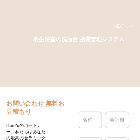
NEXT
羽生浴室の洗面台 品質管理システム
お問い合わせ
無料お
見積もり
名
会
称
社
*
概
HanYuのパートナ
要
ー、私たちはあなた
の最高のセラミック
電
電