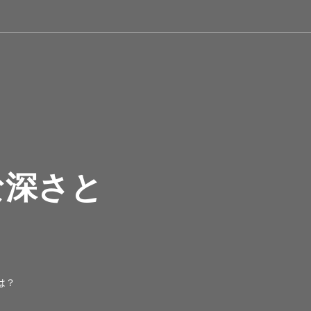
な深さと
は？