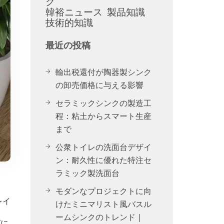
ク
韓裕ニュース
製品知識
技術的知識
最近の投稿
輸出税還付が陶器製シンク
の卸売価格に与える影響
セラミックシンクの製造工
程：粘土からスマート生産
まで
公衆トイレの洗面台デザイ
ン：耐久性に優れた特注セ
ラミック製洗面台
モダンなプロジェクトに向
レイ
けたミニマリスト風バスル
ームシンクのトレンド |
ズに