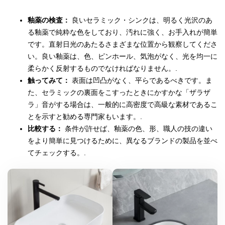
釉薬の検査：
良いセラミック・シンクは、明るく光沢のあ
る釉薬で純粋な色をしており、汚れに強く、お手入れが簡単
です。直射日光のあたるさまざまな位置から観察してくださ
い。良い釉薬は、色、ピンホール、気泡がなく、光を均一に
柔らかく反射するものでなければなりません。.
触ってみて：
表面は凹凸がなく、平らであるべきです。ま
た、セラミックの裏面をこすったときにかすかな「ザラザ
ラ」音がする場合は、一般的に高密度で高級な素材であるこ
とを示すと勧める専門家もいます。.
比較する：
条件が許せば、釉薬の色、形、職人の技の違い
をより簡単に見つけるために、異なるブランドの製品を並べ
てチェックする。.