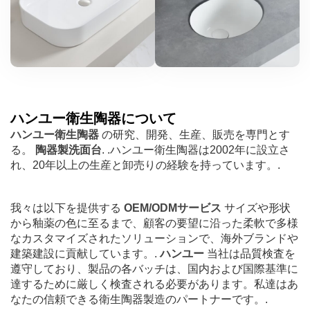
ハンユー衛生陶器について
ハンユー衛生陶器
の研究、開発、生産、販売を専門とす
る。
陶器製洗面台
. .ハンユー衛生陶器は2002年に設立さ
れ、20年以上の生産と卸売りの経験を持っています。.
我々は以下を提供する
OEM/ODMサービス
サイズや形状
から釉薬の色に至るまで、顧客の要望に沿った柔軟で多様
なカスタマイズされたソリューションで、海外ブランドや
建築建設に貢献しています。.
ハンユー
当社は品質検査を
遵守しており、製品の各バッチは、国内および国際基準に
達するために厳しく検査される必要があります。私達はあ
なたの信頼できる衛生陶器製造のパートナーです。.