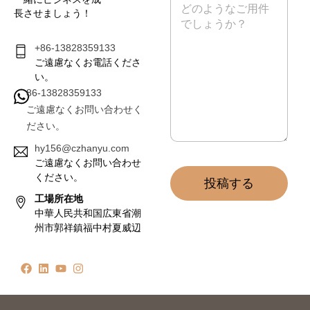
*
ッ
長させましょう！
セ
ー
ジ
+86-13828359133
*
ご遠慮なくお電話くださ
い。
86-13828359133
ご遠慮なくお問い合わせく
ださい。
hy156@czhanyu.com
ご遠慮なくお問い合わせ
ください。
投稿する
工場所在地
中華人民共和国広東省潮
州市郭祥鎮福中村夏威辺