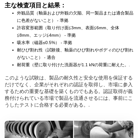
主な検査項目と結果：
外観品質（釉薬および外観の欠陥、同一製品または適合製品
に色差がないこと） - 準拠
許容変形範囲（取り付け面≦3mm、表面≦6mm、全体
≦8mm、エッジ≦4mm） - 準拠
吸水率（磁器≤0.5%） - 準拠
耐ひび割れ性（試験後、釉薬のひび割れやボディのひび割れ
がないこと） - 適合
耐荷重（壁に取り付けた洗面器が1.1 kNの荷重に耐えた。.
このような試験は、製品の耐久性と安全な使用を保証する
だけでなく、企業がそれぞれの認証を取得し、市場に参入
するための重要な基礎を築くものでもある。認証取得が義
務付けられている市場で製品を流通させるには、事前にこ
うしたテストに合格する必要がある。.