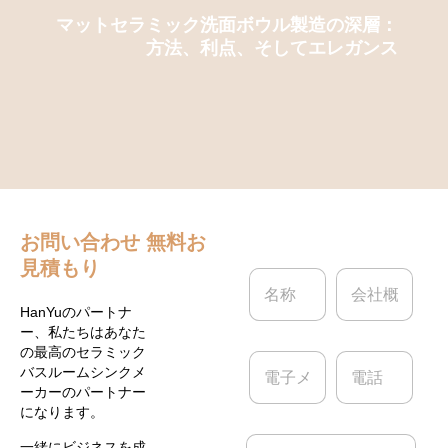
マットセラミック洗面ボウル製造の深層：
方法、利点、そしてエレガンス
お問い合わせ
無料お
見積もり
名
会
称
社
*
概
HanYuのパートナ
要
ー、私たちはあなた
の最高のセラミック
電
電
バスルームシンクメ
子
話
ーカーのパートナー
メ
になります。
ー
ル
メ
一緒にビジネスを成