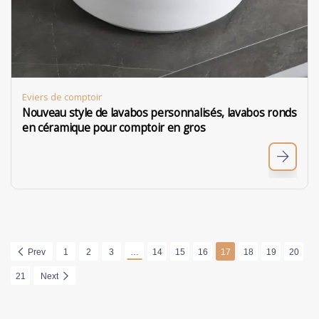
Eviers de comptoir
Nouveau style de lavabos personnalisés, lavabos ronds
en céramique pour comptoir en gros
Prev
1
2
3
…
14
15
16
17
18
19
20
21
Next