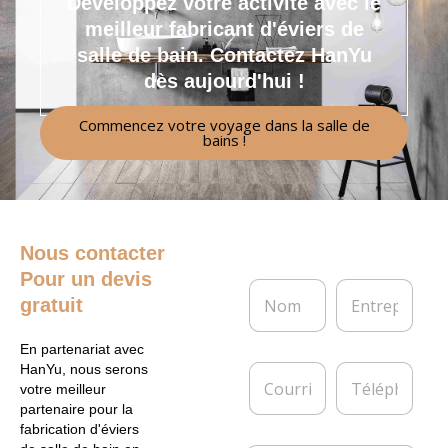
Développez votre activité avec le
meilleur fabricant d'éviers de
salle de bain.
Contactez HanYu
dès aujourd'hui !
Commencez votre voyage dans la salle de
bains !
Nous contacter
Pour un devis
N
E
gratuit
o
n
m
t
*
r
En partenariat avec
e
C
T
HanYu, nous serons
p
o
é
votre meilleur
r
u
l
partenaire pour la
i
r
é
fabrication d'éviers
s
r
p