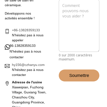
de salle de bain en
M
e
i
h
céramique.
e
e
o
s
l
n
Développons nos
s
*
e
activités ensemble !
a
g
e
+86-13828359133
*
N'hésitez pas à nous
appeler
86-13828359133
N'hésitez pas à nous
0 sur 2000 caractères
contacter
maximum.
hy156@czhanyu.com
N'hésitez pas à nous
contacter
Soumettre
Adresse de l'usine
Xiaweipian, Fuzhong
Village, Guxiang Town,
Chaozhou City,
Guangdong Province,