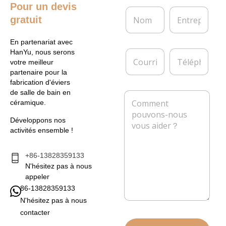
Pour un devis
N
E
gratuit
o
n
m
t
*
r
En partenariat avec
e
C
T
HanYu, nous serons
p
o
é
votre meilleur
r
u
l
partenaire pour la
i
r
é
fabrication d'éviers
s
r
p
de salle de bain en
M
e
i
h
céramique.
e
e
o
s
l
n
Développons nos
s
*
e
activités ensemble !
a
g
e
+86-13828359133
*
N'hésitez pas à nous
appeler
86-13828359133
N'hésitez pas à nous
contacter