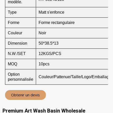
modèle.
Type
Matt s'enfonce
Forme
Forme rectangulaire
Couleur
Noir
Dimension
50*38.5*13
N.W /SET
12KGS/PCS
MOQ
10pcs
Option
Couleur/Pattenue/Taille/Logo/Emballage
personnalisée
Obtenir un devis
Premium Art Wash Basin Wholesale