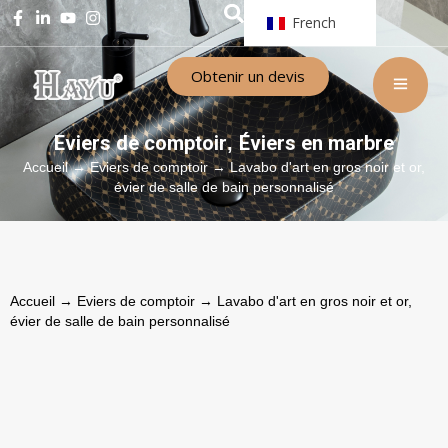
French
Obtenir un devis
Eviers de comptoir
Éviers en marbre
,
Accueil
→
Eviers de comptoir
→ Lavabo d'art en gros noir et or,
évier de salle de bain personnalisé
Accueil
→
Eviers de comptoir
→ Lavabo d'art en gros noir et or,
évier de salle de bain personnalisé