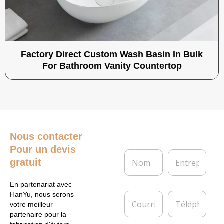
Factory Direct Custom Wash Basin In Bulk
For Bathroom Vanity Countertop
Nous contacter
Pour un devis
N
E
gratuit
o
n
m
t
*
r
En partenariat avec
e
C
T
HanYu, nous serons
p
o
é
votre meilleur
r
u
l
partenaire pour la
i
r
é