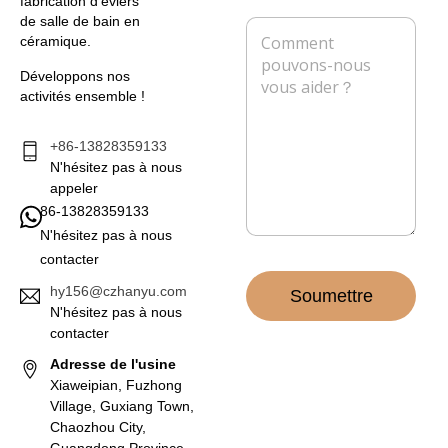
fabrication d'éviers
s
r
p
de salle de bain en
M
e
i
h
céramique.
e
e
o
s
l
n
Développons nos
s
*
e
activités ensemble !
a
g
e
+86-13828359133
*
N'hésitez pas à nous
appeler
86-13828359133
N'hésitez pas à nous
contacter
hy156@czhanyu.com
Soumettre
N'hésitez pas à nous
contacter
Adresse de l'usine
Xiaweipian, Fuzhong
Village, Guxiang Town,
Chaozhou City,