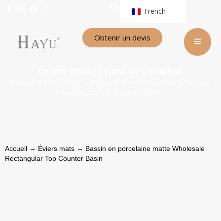
French
Obtenir un devis
Éviers mats
Eviers de comptoir
,
Accueil
→
Éviers mats
→ Bassin en porcelaine matte Wholesale
Rectangular Top Counter Basin
Accueil
→
Éviers mats
→ Bassin en porcelaine matte Wholesale
Rectangular Top Counter Basin