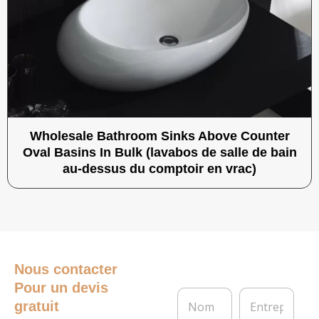
Wholesale Bathroom Sinks Above Counter
Oval Basins In Bulk (lavabos de salle de bain
au-dessus du comptoir en vrac)
Nous contacter
Pour un devis
N
E
gratuit
o
n