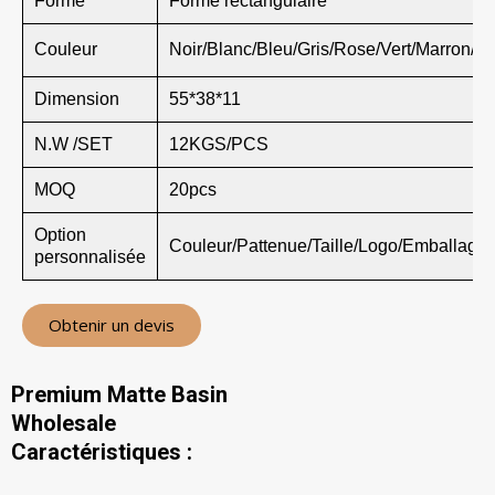
Forme
Forme rectangulaire
Couleur
Noir/Blanc/Bleu/Gris/Rose/Vert/Marron/Kaki
Dimension
55*38*11
N.W /SET
12KGS/PCS
MOQ
20pcs
Option
Couleur/Pattenue/Taille/Logo/Emballage
personnalisée
Obtenir un devis
Premium Matte Basin
Wholesale
Caractéristiques :