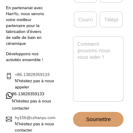
m
t
*
r
En partenariat avec
e
C
T
HanYu, nous serons
p
o
é
votre meilleur
r
u
l
partenaire pour la
i
r
é
fabrication d'éviers
s
r
p
de salle de bain en
M
e
i
h
céramique.
e
e
o
s
l
n
Développons nos
s
*
e
activités ensemble !
a
g
e
+86-13828359133
*
N'hésitez pas à nous
appeler
86-13828359133
N'hésitez pas à nous
contacter
hy156@czhanyu.com
Soumettre
N'hésitez pas à nous
contacter