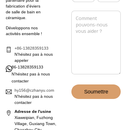
u
l
partenaire pour la
i
r
é
fabrication d'éviers
s
r
p
de salle de bain en
M
e
i
h
céramique.
e
e
o
s
l
n
Développons nos
s
*
e
activités ensemble !
a
g
e
+86-13828359133
*
N'hésitez pas à nous
appeler
86-13828359133
N'hésitez pas à nous
contacter
hy156@czhanyu.com
Soumettre
N'hésitez pas à nous
contacter
Adresse de l'usine
Xiaweipian, Fuzhong
Village, Guxiang Town,
Chaozhou City,