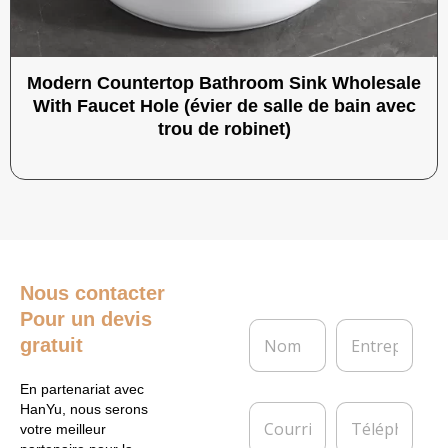
Modern Countertop Bathroom Sink Wholesale
With Faucet Hole (évier de salle de bain avec
trou de robinet)
Nous contacter
Pour un devis
N
E
gratuit
o
n
m
t
*
r
En partenariat avec
e
C
T
HanYu, nous serons
p
o
é
votre meilleur
r