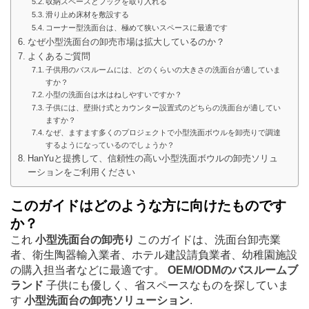
収納スペースとフックを取り入れる
滑り止め床材を敷設する
コーナー型洗面台は、極めて狭いスペースに最適です
なぜ小型洗面台の卸売市場は拡大しているのか？
よくあるご質問
子供用のバスルームには、どのくらいの大きさの洗面台が適していま
すか？
小型の洗面台は水はねしやすいですか？
子供には、壁掛け式とカウンター設置式のどちらの洗面台が適してい
ますか？
なぜ、ますます多くのプロジェクトで小型洗面ボウルを卸売りで調達
するようになっているのでしょうか？
HanYuと提携して、信頼性の高い小型洗面ボウルの卸売ソリュ
ーションをご利用ください
このガイドはどのような方に向けたものです
か？
これ
小型洗面台の卸売り
このガイドは、洗面台卸売業
者、衛生陶器輸入業者、ホテル建設請負業者、幼稚園施設
の購入担当者などに最適です。
OEM/ODMのバスルームブ
ランド
子供にも優しく、省スペースなものを探していま
す
小型洗面台の卸売ソリューション
.