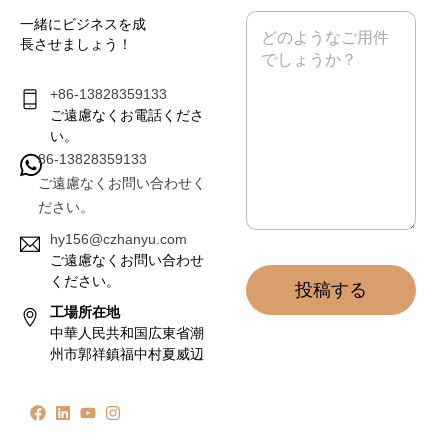
ル
メ
一緒にビジネスを成
*
ッ
長させましょう！
セ
ー
ジ
+86-13828359133
*
ご遠慮なくお電話くださ
い。
86-13828359133
ご遠慮なくお問い合わせく
ださい。
hy156@czhanyu.com
ご遠慮なくお問い合わせ
ください。
投稿する
工場所在地
中華人民共和国広東省潮
州市郭祥鎮福中村夏威辺