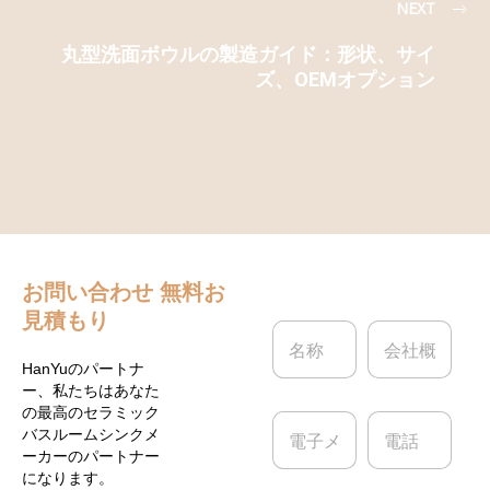
NEXT
丸型洗面ボウルの製造ガイド：形状、サイ
ズ、OEMオプション
お問い合わせ
無料お
見積もり
名
会
称
社
*
概
HanYuのパートナ
要
ー、私たちはあなた
の最高のセラミック
電
電
バスルームシンクメ
子
話
ーカーのパートナー
メ
になります。
ー